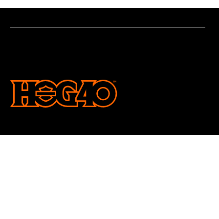
KONTAKT
Für alle Fragen zur H.O.G.®-Mitgliedschaft wenden
Sie sich bitte an das H.O.G.® Customer Care Center
customerservices@hog-europe.com
Deutschland
00800 4875390