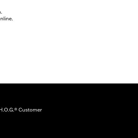
.
nline.
s H.O.G.® Customer