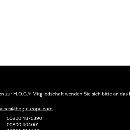
gen zur H.O.G.®-Mitgliedschaft wenden Sie sich bitte an da
rvices@hog-europe.com
d
00800 4875390
00800 404001